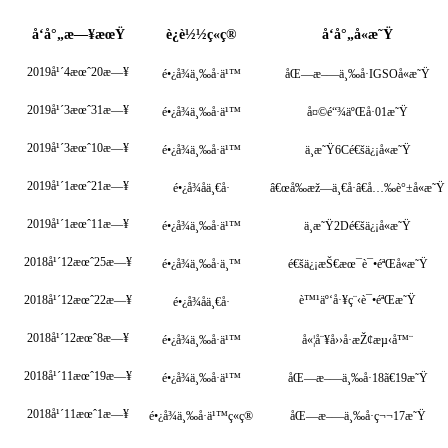
å‘å°„æ—¥æœŸ
è¿è½½ç«ç®­
å‘å°„å«æ˜Ÿ
2019å¹´4æœˆ20æ—¥
é•¿å¾ä¸‰å·ä¹™
åŒ—æ–—ä¸‰å·IGSOå«æ˜Ÿ
2019å¹´3æœˆ31æ—¥
é•¿å¾ä¸‰å·ä¹™
å¤©é“¾äºŒå·01æ˜Ÿ
2019å¹´3æœˆ10æ—¥
é•¿å¾ä¸‰å·ä¹™
ä¸­æ˜Ÿ6Cé€šä¿¡å«æ˜Ÿ
2019å¹´1æœˆ21æ—¥
é•¿å¾åä¸€å·
â€œå‰æž—ä¸€å·â€å…‰è°±å«æ˜Ÿ
2019å¹´1æœˆ11æ—¥
é•¿å¾ä¸‰å·ä¹™
ä¸­æ˜Ÿ2Dé€šä¿¡å«æ˜Ÿ
2018å¹´12æœˆ25æ—¥
é•¿å¾ä¸‰å·ä¸™
é€šä¿¡æŠ€æœ¯è¯•éªŒå«æ˜Ÿ
2018å¹´12æœˆ22æ—¥
è™¹äº‘å·¥ç¨‹è¯•éªŒæ˜Ÿ
é•¿å¾åä¸€å·
2018å¹´12æœˆ8æ—¥
é•¿å¾ä¸‰å·ä¹™
å«¦å¨¥å››å·æŽ¢æµ‹å™¨
2018å¹´11æœˆ19æ—¥
é•¿å¾ä¸‰å·ä¹™
åŒ—æ–—ä¸‰å·18ã€19æ˜Ÿ
2018å¹´11æœˆ1æ—¥
é•¿å¾ä¸‰å·ä¹™ç«ç®­
åŒ—æ–—ä¸‰å·ç¬¬17æ˜Ÿ