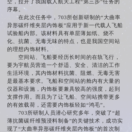
空，拉开了我国载人航天工程“第三步”任务的
序幕。
在此次任务中，703所创新研制的“大曲率
异形碳纤维夹层内饰板”应用于新一代载人飞船
试验船内部。该材料具有单层薄如纸、烧不
化、抗菌、无毒无味的特点，也是我国空间站
的理想内饰材料。
空间站、飞船要经历长时间的在轨飞行，
要为宇航员营造一个舒适、安全、清洁的工作
生活环境，其内饰材料抗菌、阻燃、无毒无害
是最基本要求。飞船和空间站的舱内有大量的
仪器和设施，内饰板要兼具较高的强度，起到
支撑作用。而且为了让飞船、空间站携带更多
的有效载荷，还需要内饰板轻如“鸿毛”。
703所研制人员潜心研究多年，突破了“超
薄抗菌碳纤维预浸料制备”的关键技术，成功实
现了“大曲率异形碳纤维夹层内饰板”的首次制