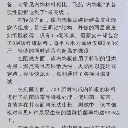
备。与常见内饰材料相比，飞船“内饰板”的各
项性能都达到了“最高级”。
在轻薄方面，该内饰板由碳纤维蒙皮和蜂
窝芯组成，是“三明治”结构，外侧的两层蒙皮
如纸般轻薄，仅有0.5毫米厚。但蒙皮中却包含
了8层碳纤维材料，每平方米内饰板仅重2至3公
斤，轻薄的同时还具有超高的强度。
在阻燃方面，该内饰板使用了特制的阻燃
树脂，燃点高且表层散热快，火焰难以蔓延或
穿透，会很快熄灭，顺利通过了各项阻燃测
试。
在抗菌方面，703 所对制成内饰板的材料
进行了抗菌防霉等特殊处理，使细菌、霉菌、
真菌等在其表面均无法生长。测试中，该内饰
板对常见6 种最易生长的菌群抗菌率均达90%以
上。
在无毒无味方面，该内饰板无论在主材还