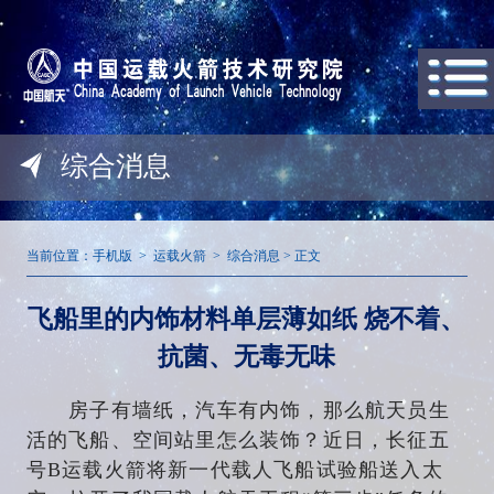
综合消息
当前位置：
手机版 > 运载火箭 > 综合消息 > 正文
飞船里的内饰材料单层薄如纸 烧不着、
抗菌、无毒无味
房子有墙纸，汽车有内饰，那么航天员生
活的飞船、空间站里怎么装饰？近日，长征五
号B运载火箭将新一代载人飞船试验船送入太