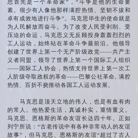
思首先是一个革命家”，“斗争是他的生命要
素。很少有人像他那样满腔热情、坚韧不拔和
卓有成效地进行斗争”。马克思毕生的使命就是
为人民解放而奋斗。为了改变人民受剥削、受
压迫的命运，马克思义无反顾投身轰轰烈烈的
工人运动，始终站在革命斗争最前沿。他领导
创建了世界上第一个无产阶级政党——共产主
义者同盟，领导了世界上第一个国际工人组织
——国际工人协会，热情支持世界上第一次工
人阶级夺取政权的革命——巴黎公社革命, 满腔
热情、百折不挠推动各国工人运动发展。
马克思是顶天立地的伟人，也是有血有肉
的常人。他热爱生活，真诚朴实，重情重义。
马克思、恩格斯的革命友谊长达四十年。正如
列宁所说：“古老传说中有各种非常动人的友谊
故事”，但马克思、恩格斯的友谊“超过了古人