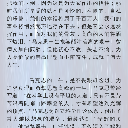
把我们压倒，因为这是为大家作出的牺牲；那
时我们所享受的就不是可怜的、有限的、自私
的乐趣，我们的幸福将属于千百万人，我们的
事业将悄然无声地存在下去，但是它会永远发
挥作用，而面对我们的骨灰，高尚的人们将洒
下热泪。”马克思一生饱尝颠沛流离的艰辛、贫
病交加的煎熬，但他初心不改、矢志不渝，为
人类解放的崇高理想而不懈奋斗，成就了伟大
人生。
——马克思的一生，是不畏艰难险阻、为
追求真理而勇攀思想高峰的一生。马克思曾经
写道：“在科学上没有平坦的大道，只有不畏劳
苦沿着陡峭山路攀登的人，才有希望达到光辉
的顶点。”马克思为创立科学理论体系，付出了
常人难以想象的艰辛，最终达到了光辉的顶
点。他博览群书、广泛涉猎，不仅深入了解和