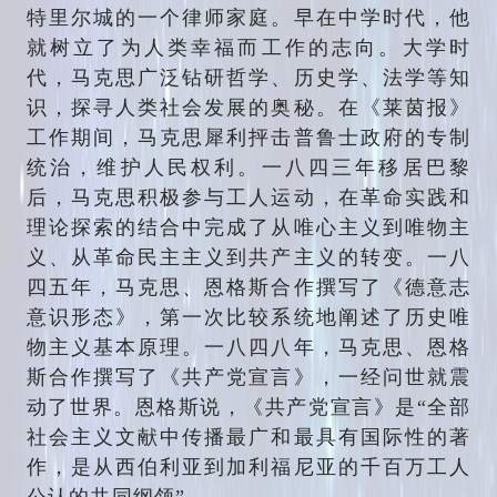
特里尔城的一个律师家庭。早在中学时代，他
就树立了为人类幸福而工作的志向。大学时
代，马克思广泛钻研哲学、历史学、法学等知
识，探寻人类社会发展的奥秘。在《莱茵报》
工作期间，马克思犀利抨击普鲁士政府的专制
统治，维护人民权利。一八四三年移居巴黎
后，马克思积极参与工人运动，在革命实践和
理论探索的结合中完成了从唯心主义到唯物主
义、从革命民主主义到共产主义的转变。一八
四五年，马克思、恩格斯合作撰写了《德意志
意识形态》，第一次比较系统地阐述了历史唯
物主义基本原理。一八四八年，马克思、恩格
斯合作撰写了《共产党宣言》，一经问世就震
动了世界。恩格斯说，《共产党宣言》是“全部
社会主义文献中传播最广和最具有国际性的著
作，是从西伯利亚到加利福尼亚的千百万工人
公认的共同纲领”。